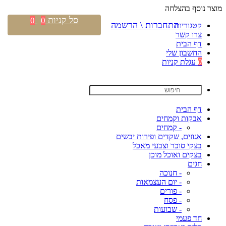
מוצר נוסף בהצלחה
סל קניות
0
0
התחברות \ הרשמה
קטגוריות
צרו קשר
דף הבית
החשבון שלי
0
עגלת קניות
דף הבית
אבקות וקמחים
- קמחים
אגוזים, שקדים ופירות יבשים
בצקי סוכר וצבעי מאכל
בצקים ואוכל מוכן
חגים
- חנוכה
- יום העצמאות
- פורים
- פסח
- שבועות
חד פעמי