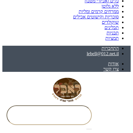
כלים ואביזרי מטבח
ללא גלוטן
ממרחים קרמים ומליות
סוכריות וקישוטים אכילים
שוקולדים
תבלינים
תבניות
תמציות
התחברות
lebell@012.net.il
אודות
צרו קשר