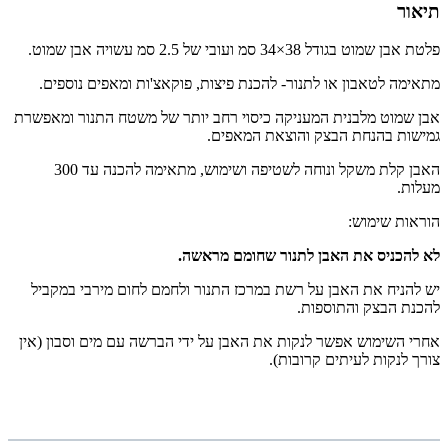
תיאור
פלטת אבן שמוט בגודל
38×34 סמ ועובי של 2.5 סמ עשויה אבן שמוט.
מתאימה לטאבון או לתנור- להכנת פיצות, פוקאצ'ות ומאפים נוספים.
אבן שמוט מלבנית המעניקה כיסוי רחב יותר של משטח התנור ומאפשרת
גמישות בהנחת הבצק והוצאת המאפים.
האבן קלת משקל ונוחה לשטיפה ושימוש, מתאימה להכנה עד 300
מעלות.
הוראות שימוש:
לא להכניס את האבן לתנור שחומם מראשה.
יש להניח את האבן על רשת במרכז התנור ולחמם לחום מירבי במקביל
להכנת הבצק והתוספות.
אחרי השימוש אפשר לנקות את האבן על ידי הברשה עם מים וסבון
(אין
צורך לנקות לעיתים קרובות).