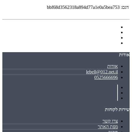
דגם:
bbf68d3562318a894d77a1e0a5bea753
אודות
אודות
lebell@012.net.il
0525666696
שירות לקוחות
צרו קשר
מפת האתר