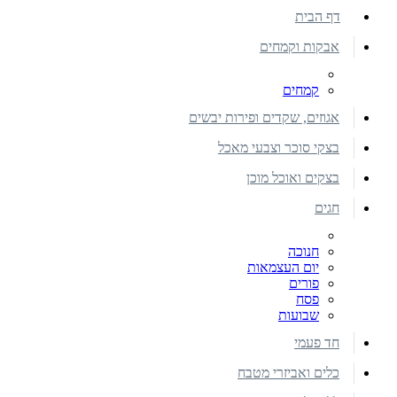
דף הבית
אבקות וקמחים
קמחים
אגוזים, שקדים ופירות יבשים
בצקי סוכר וצבעי מאכל
בצקים ואוכל מוכן
חגים
חנוכה
יום העצמאות
פורים
פסח
שבועות
חד פעמי
כלים ואביזרי מטבח