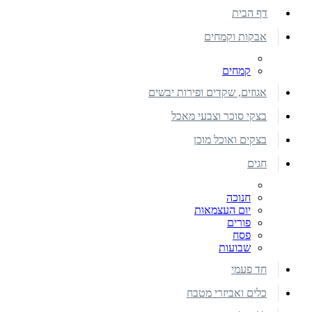
דף הבית
אבקות וקמחים
קמחים
אגוזים, שקדים ופירות יבשים
בצקי סוכר וצבעי מאכל
בצקים ואוכל מוכן
חגים
חנוכה
יום העצמאות
פורים
פסח
שבועות
חד פעמי
כלים ואביזרי מטבח