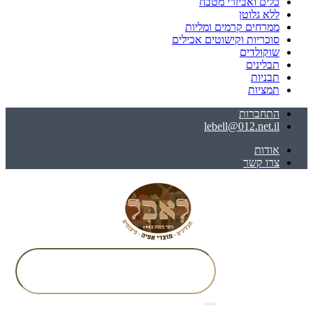
כלים ואביזרי מטבח
ללא גלוטן
ממרחים קרמים ומליות
סוכריות וקישוטים אכילים
שוקולדים
תבלינים
תבניות
תמציות
התחברות
lebell@012.net.il
אודות
צרו קשר