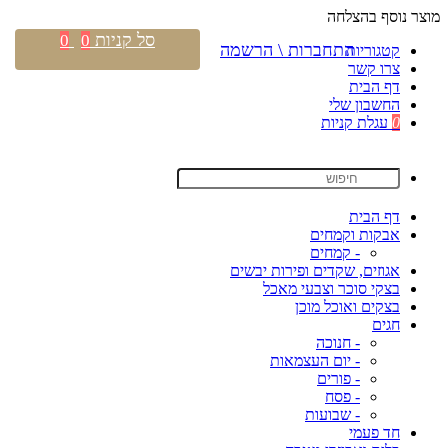
מוצר נוסף בהצלחה
סל קניות
0
0
התחברות \ הרשמה
קטגוריות
צרו קשר
דף הבית
החשבון שלי
0
עגלת קניות
דף הבית
אבקות וקמחים
- קמחים
אגוזים, שקדים ופירות יבשים
בצקי סוכר וצבעי מאכל
בצקים ואוכל מוכן
חגים
- חנוכה
- יום העצמאות
- פורים
- פסח
- שבועות
חד פעמי