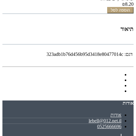
₪8.20
הוספה לסל
תיאור
דגם:
323adb1b76d456b95d3418e80477014c
אודות
אודות
lebell@012.net.il
0525666696