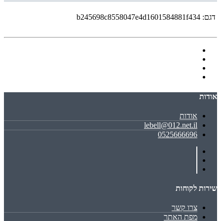
דגם:
b245698c8558047e4d1601584881f434
אודות
אודות
lebell@012.net.il
0525666696
שירות לקוחות
צרו קשר
מפת האתר