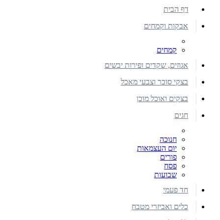
דף הבית
אבקות וקמחים
קמחים
אגוזים, שקדים ופירות יבשים
בצקי סוכר וצבעי מאכל
בצקים ואוכל מוכן
חגים
חנוכה
יום העצמאות
פורים
פסח
שבועות
חד פעמי
כלים ואביזרי מטבח