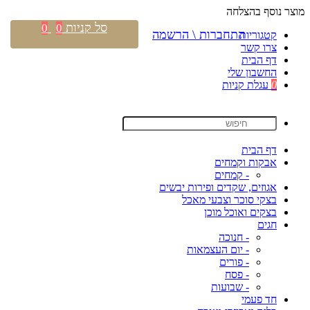
מוצר נוסף בהצלחה
סל קניות
0
0
התחברות \ הרשמה
קטגוריות
צרו קשר
דף הבית
החשבון שלי
0
עגלת קניות
דף הבית
אבקות וקמחים
- קמחים
אגוזים, שקדים ופירות יבשים
בצקי סוכר וצבעי מאכל
בצקים ואוכל מוכן
חגים
- חנוכה
- יום העצמאות
- פורים
- פסח
- שבועות
חד פעמי