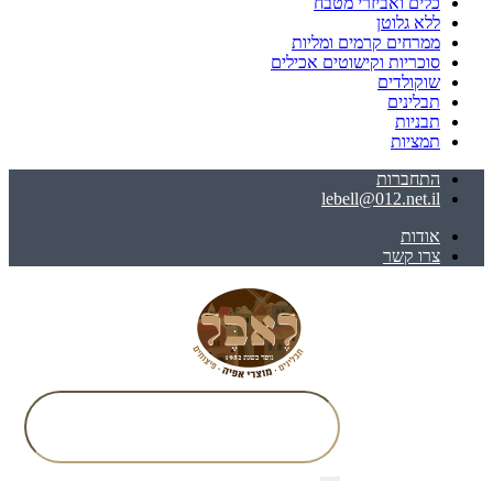
כלים ואביזרי מטבח
ללא גלוטן
ממרחים קרמים ומליות
סוכריות וקישוטים אכילים
שוקולדים
תבלינים
תבניות
תמציות
התחברות
lebell@012.net.il
אודות
צרו קשר