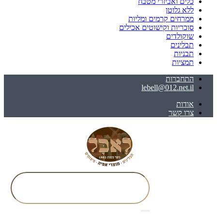
כלים ואביזרי מטבח
ללא גלוטן
ממרחים קרמים ומליות
סוכריות וקישוטים אכילים
שוקולדים
תבלינים
תבניות
תמציות
התחברות
lebell@012.net.il
אודות
צרו קשר