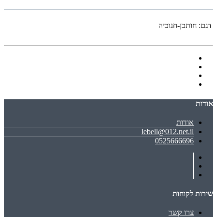
דגם:
חותכן-חנוכיה
אודות
אודות
lebell@012.net.il
0525666696
שירות לקוחות
צרו קשר