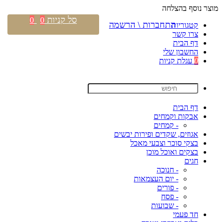
מוצר נוסף בהצלחה
סל קניות
0
0
התחברות \ הרשמה
קטגוריות
צרו קשר
דף הבית
החשבון שלי
0
עגלת קניות
דף הבית
אבקות וקמחים
- קמחים
אגוזים, שקדים ופירות יבשים
בצקי סוכר וצבעי מאכל
בצקים ואוכל מוכן
חגים
- חנוכה
- יום העצמאות
- פורים
- פסח
- שבועות
חד פעמי