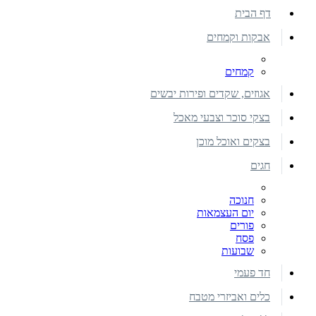
דף הבית
אבקות וקמחים
קמחים
אגוזים, שקדים ופירות יבשים
בצקי סוכר וצבעי מאכל
בצקים ואוכל מוכן
חגים
חנוכה
יום העצמאות
פורים
פסח
שבועות
חד פעמי
כלים ואביזרי מטבח