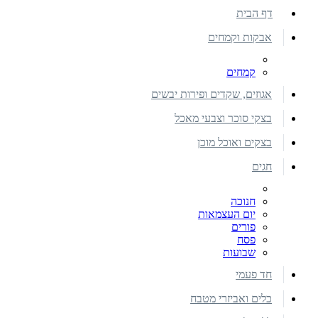
דף הבית
אבקות וקמחים
קמחים
אגוזים, שקדים ופירות יבשים
בצקי סוכר וצבעי מאכל
בצקים ואוכל מוכן
חגים
חנוכה
יום העצמאות
פורים
פסח
שבועות
חד פעמי
כלים ואביזרי מטבח