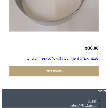
₪36.00
טבעת אפייה (רינג) , גובה 6.5 ס"מ, קוטר 24 ס"מ
הוספה לסל
אודות
אודות
lebell@012.net.il