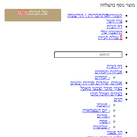
מוצר נוסף בהצלחה
סל קניות
0
0
התחברות \ הרשמה
קטגוריות
צרו קשר
דף הבית
החשבון שלי
0
עגלת קניות
דף הבית
אבקות וקמחים
- קמחים
אגוזים, שקדים ופירות יבשים
בצקי סוכר וצבעי מאכל
בצקים ואוכל מוכן
חגים
- חנוכה
- יום העצמאות
- פורים
- פסח
- שבועות
חד פעמי