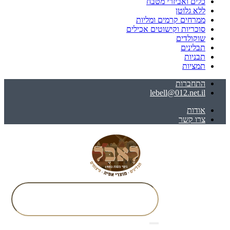
כלים ואביזרי מטבח
ללא גלוטן
ממרחים קרמים ומליות
סוכריות וקישוטים אכילים
שוקולדים
תבלינים
תבניות
תמציות
התחברות
lebell@012.net.il
אודות
צרו קשר