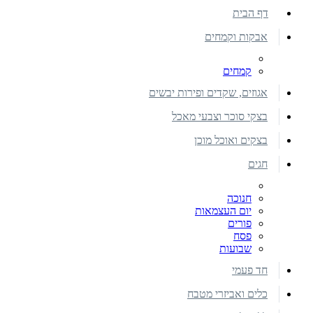
דף הבית
אבקות וקמחים
קמחים
אגוזים, שקדים ופירות יבשים
בצקי סוכר וצבעי מאכל
בצקים ואוכל מוכן
חגים
חנוכה
יום העצמאות
פורים
פסח
שבועות
חד פעמי
כלים ואביזרי מטבח