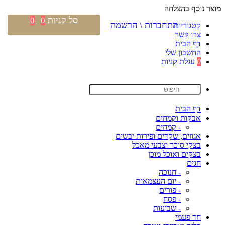
מוצר נוסף בהצלחה
סל קניות
0
0
התחברות \ הרשמה
קטגוריות
צרו קשר
דף הבית
החשבון שלי
0
עגלת קניות
דף הבית
אבקות וקמחים
- קמחים
אגוזים, שקדים ופירות יבשים
בצקי סוכר וצבעי מאכל
בצקים ואוכל מוכן
חגים
- חנוכה
- יום העצמאות
- פורים
- פסח
- שבועות
חד פעמי