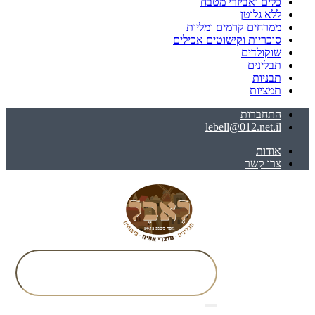
כלים ואביזרי מטבח
ללא גלוטן
ממרחים קרמים ומליות
סוכריות וקישוטים אכילים
שוקולדים
תבלינים
תבניות
תמציות
התחברות
lebell@012.net.il
אודות
צרו קשר