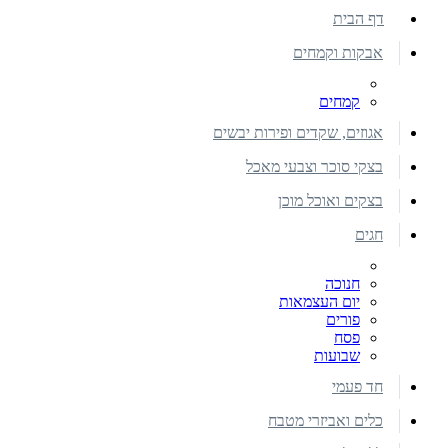
דף הבית
אבקות וקמחים
קמחים
אגוזים, שקדים ופירות יבשים
בצקי סוכר וצבעי מאכל
בצקים ואוכל מוכן
חגים
חנוכה
יום העצמאות
פורים
פסח
שבועות
חד פעמי
כלים ואביזרי מטבח