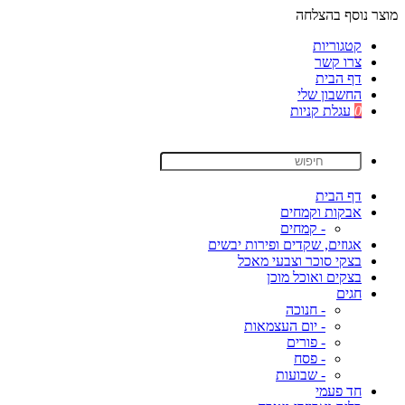
מוצר נוסף בהצלחה
קטגוריות
צרו קשר
דף הבית
החשבון שלי
0
עגלת קניות
דף הבית
אבקות וקמחים
- קמחים
אגוזים, שקדים ופירות יבשים
בצקי סוכר וצבעי מאכל
בצקים ואוכל מוכן
חגים
- חנוכה
- יום העצמאות
- פורים
- פסח
- שבועות
חד פעמי