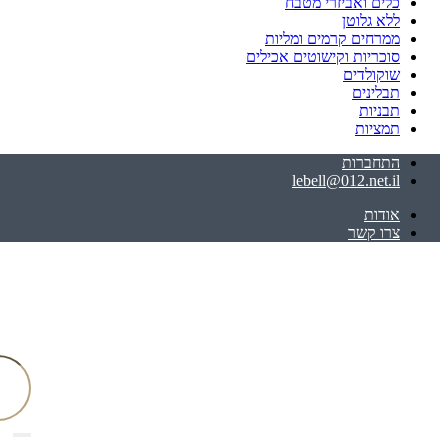
כלים ואביזרי מטבח
ללא גלוטן
ממרחים קרמים ומליות
סוכריות וקישוטים אכילים
שוקולדים
תבלינים
תבניות
תמציות
התחברות
lebell@012.net.il
אודות
צרו קשר