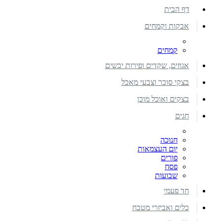
דף הבית
אבקות וקמחים
קמחים
אגוזים, שקדים ופירות יבשים
בצקי סוכר וצבעי מאכל
בצקים ואוכל מוכן
חגים
חנוכה
יום העצמאות
פורים
פסח
שבועות
חד פעמי
כלים ואביזרי מטבח