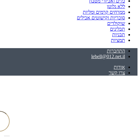
כלים ואביזרי מטבח
ללא גלוטן
ממרחים קרמים ומליות
סוכריות וקישוטים אכילים
שוקולדים
תבלינים
תבניות
תמציות
התחברות
lebell@012.net.il
אודות
צרו קשר