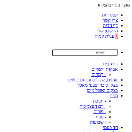
מוצר נוסף בהצלחה
קטגוריות
צרו קשר
דף הבית
החשבון שלי
0
עגלת קניות
דף הבית
אבקות וקמחים
- קמחים
אגוזים, שקדים ופירות יבשים
בצקי סוכר וצבעי מאכל
בצקים ואוכל מוכן
חגים
- חנוכה
- יום העצמאות
- פורים
- פסח
- שבועות
חד פעמי