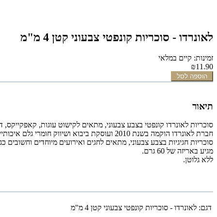
לאונרדו - סוכריות קונפטי צבעוני קטן 4 מ"מ
זמינות: קיים במלאי
₪11.90
הוספה לסל
תיאור
סוכריות
לאונרדו
קונפטי בצבע צבעוני,
מתאים לקישוט עוגות, קאפקייקס, דו
חברת לאונרדו הוקמה בשנת 2010 ועוסקת ביבוא ושיווק חומרי גלם איכותיים לענף האפייה והקונדיטוריה תוצרת ספרד.
סוכריות חגיגיות בצבע
צבעוני
, מתאים לחגים ואירועים מיוחדים וחשובים
כג
מגיע באריזה של 60 גרם.
ללא גלוטן.
דגם:
לאונרדו - סוכריות קונפטי צבעוני קטן 4 מ"מ