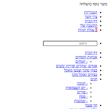
מוצר נוסף בהצלחה
קטגוריות
צרו קשר
דף הבית
החשבון שלי
0
עגלת קניות
דף הבית
אבקות וקמחים
- קמחים
אגוזים, שקדים ופירות יבשים
בצקי סוכר וצבעי מאכל
בצקים ואוכל מוכן
חגים
- חנוכה
- יום העצמאות
- פורים
- פסח
- שבועות
חד פעמי