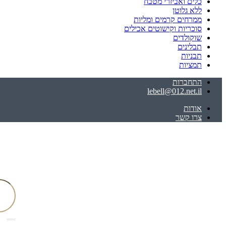
כלים ואביזרי מטבח
ללא גלוטן
ממרחים קרמים ומליות
סוכריות וקישוטים אכילים
שוקולדים
תבלינים
תבניות
תמציות
התחברות
lebell@012.net.il
אודות
צרו קשר