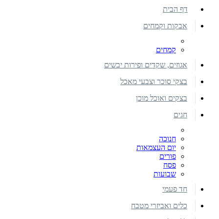
דף הבית
אבקות וקמחים
קמחים
אגוזים, שקדים ופירות יבשים
בצקי סוכר וצבעי מאכל
בצקים ואוכל מוכן
חגים
חנוכה
יום העצמאות
פורים
פסח
שבועות
חד פעמי
כלים ואביזרי מטבח