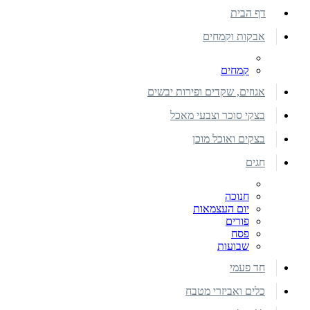
דף הבית
אבקות וקמחים
קמחים
אגוזים, שקדים ופירות יבשים
בצקי סוכר וצבעי מאכל
בצקים ואוכל מוכן
חגים
חנוכה
יום העצמאות
פורים
פסח
שבועות
חד פעמי
כלים ואביזרי מטבח