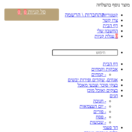
מוצר נוסף בהצלחה
סל קניות
0
0
התחברות \ הרשמה
קטגוריות
צרו קשר
דף הבית
החשבון שלי
0
עגלת קניות
דף הבית
אבקות וקמחים
- קמחים
אגוזים, שקדים ופירות יבשים
בצקי סוכר וצבעי מאכל
בצקים ואוכל מוכן
חגים
- חנוכה
- יום העצמאות
- פורים
- פסח
- שבועות
חד פעמי