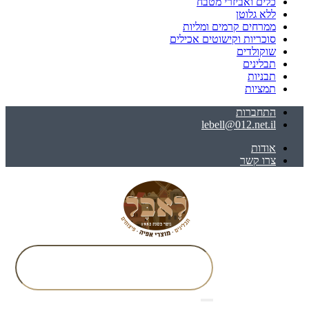
כלים ואביזרי מטבח
ללא גלוטן
ממרחים קרמים ומליות
סוכריות וקישוטים אכילים
שוקולדים
תבלינים
תבניות
תמציות
התחברות
lebell@012.net.il
אודות
צרו קשר