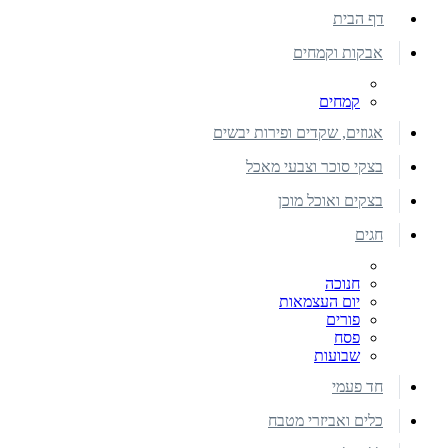
דף הבית
אבקות וקמחים
קמחים
אגוזים, שקדים ופירות יבשים
בצקי סוכר וצבעי מאכל
בצקים ואוכל מוכן
חגים
חנוכה
יום העצמאות
פורים
פסח
שבועות
חד פעמי
כלים ואביזרי מטבח