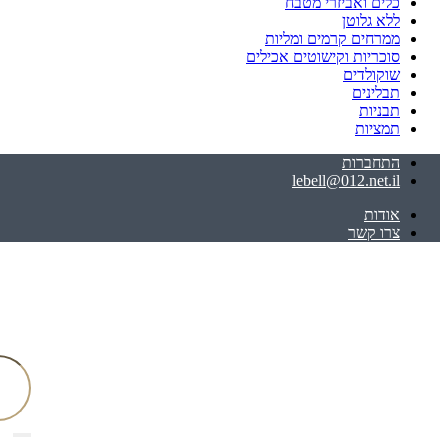
כלים ואביזרי מטבח
ללא גלוטן
ממרחים קרמים ומליות
סוכריות וקישוטים אכילים
שוקולדים
תבלינים
תבניות
תמציות
התחברות
lebell@012.net.il
אודות
צרו קשר