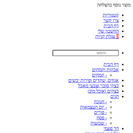
מוצר נוסף בהצלחה
קטגוריות
צרו קשר
דף הבית
החשבון שלי
0
עגלת קניות
דף הבית
אבקות וקמחים
- קמחים
אגוזים, שקדים ופירות יבשים
בצקי סוכר וצבעי מאכל
בצקים ואוכל מוכן
חגים
- חנוכה
- יום העצמאות
- פורים
- פסח
- שבועות
חד פעמי