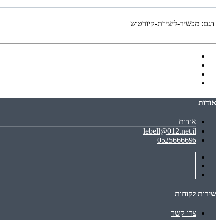
דגם:
מכשיר-ליצירת-קיורטוש
אודות
אודות
lebell@012.net.il
0525666696
שירות לקוחות
צרו קשר