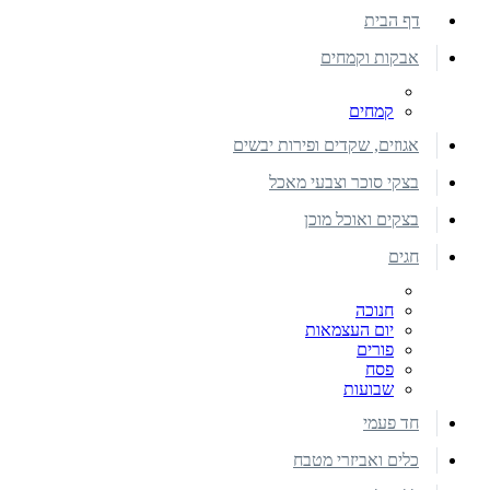
דף הבית
אבקות וקמחים
קמחים
אגוזים, שקדים ופירות יבשים
בצקי סוכר וצבעי מאכל
בצקים ואוכל מוכן
חגים
חנוכה
יום העצמאות
פורים
פסח
שבועות
חד פעמי
כלים ואביזרי מטבח