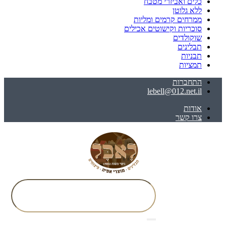
כלים ואביזרי מטבח
ללא גלוטן
ממרחים קרמים ומליות
סוכריות וקישוטים אכילים
שוקולדים
תבלינים
תבניות
תמציות
התחברות
lebell@012.net.il
אודות
צרו קשר