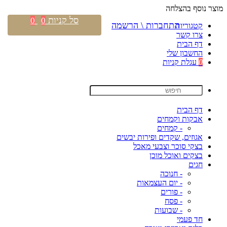
מוצר נוסף בהצלחה
סל קניות
0
0
התחברות \ הרשמה
קטגוריות
צרו קשר
דף הבית
החשבון שלי
0
עגלת קניות
דף הבית
אבקות וקמחים
- קמחים
אגוזים, שקדים ופירות יבשים
בצקי סוכר וצבעי מאכל
בצקים ואוכל מוכן
חגים
- חנוכה
- יום העצמאות
- פורים
- פסח
- שבועות
חד פעמי