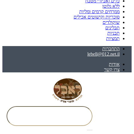
כלים ואביזרי מטבח
ללא גלוטן
ממרחים קרמים ומליות
סוכריות וקישוטים אכילים
שוקולדים
תבלינים
תבניות
תמציות
התחברות
lebell@012.net.il
אודות
צרו קשר