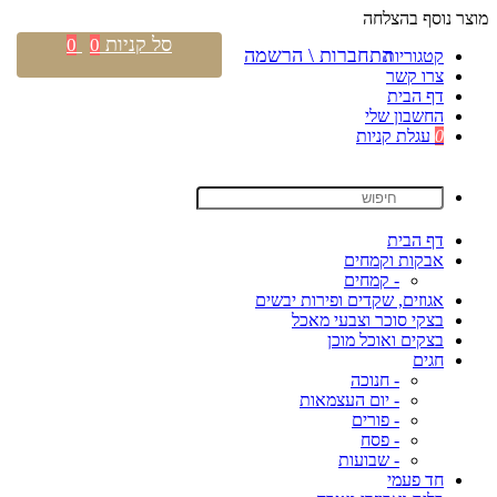
מוצר נוסף בהצלחה
סל קניות
0
0
התחברות \ הרשמה
קטגוריות
צרו קשר
דף הבית
החשבון שלי
0
עגלת קניות
דף הבית
אבקות וקמחים
- קמחים
אגוזים, שקדים ופירות יבשים
בצקי סוכר וצבעי מאכל
בצקים ואוכל מוכן
חגים
- חנוכה
- יום העצמאות
- פורים
- פסח
- שבועות
חד פעמי