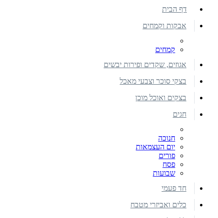
דף הבית
אבקות וקמחים
קמחים
אגוזים, שקדים ופירות יבשים
בצקי סוכר וצבעי מאכל
בצקים ואוכל מוכן
חגים
חנוכה
יום העצמאות
פורים
פסח
שבועות
חד פעמי
כלים ואביזרי מטבח