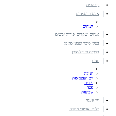
דף הבית
אבקות וקמחים
קמחים
אגוזים, שקדים ופירות יבשים
בצקי סוכר וצבעי מאכל
בצקים ואוכל מוכן
חגים
חנוכה
יום העצמאות
פורים
פסח
שבועות
חד פעמי
כלים ואביזרי מטבח