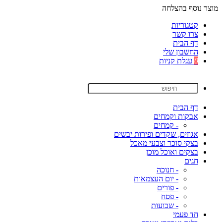
מוצר נוסף בהצלחה
קטגוריות
צרו קשר
דף הבית
החשבון שלי
0
עגלת קניות
דף הבית
אבקות וקמחים
- קמחים
אגוזים, שקדים ופירות יבשים
בצקי סוכר וצבעי מאכל
בצקים ואוכל מוכן
חגים
- חנוכה
- יום העצמאות
- פורים
- פסח
- שבועות
חד פעמי