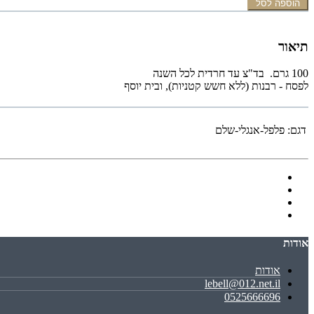
הוספה לסל
תיאור
100 גרם. בד"צ עד חרדית לכל השנה
לפסח - רבנות (ללא חשש קטניות), ובית יוסף
דגם:
פלפל-אנגלי-שלם
אודות
אודות
lebell@012.net.il
0525666696