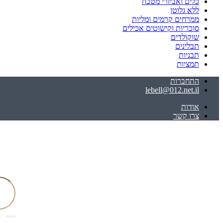
כלים ואביזרי מטבח
ללא גלוטן
ממרחים קרמים ומליות
סוכריות וקישוטים אכילים
שוקולדים
תבלינים
תבניות
תמציות
התחברות
lebell@012.net.il
אודות
צרו קשר