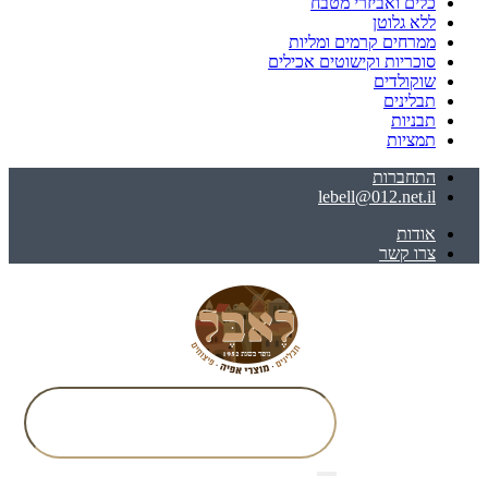
כלים ואביזרי מטבח
ללא גלוטן
ממרחים קרמים ומליות
סוכריות וקישוטים אכילים
שוקולדים
תבלינים
תבניות
תמציות
התחברות
lebell@012.net.il
אודות
צרו קשר