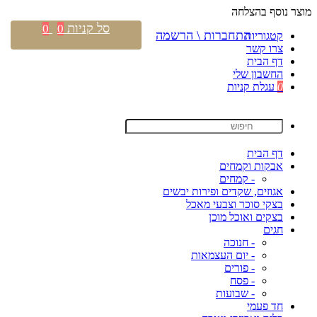
מוצר נוסף בהצלחה
סל קניות
0
0
התחברות \ הרשמה
קטגוריות
צרו קשר
דף הבית
החשבון שלי
0
עגלת קניות
דף הבית
אבקות וקמחים
- קמחים
אגוזים, שקדים ופירות יבשים
בצקי סוכר וצבעי מאכל
בצקים ואוכל מוכן
חגים
- חנוכה
- יום העצמאות
- פורים
- פסח
- שבועות
חד פעמי