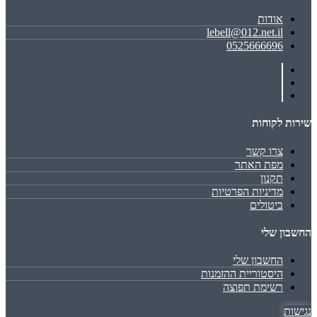
אודות
lebell@012.net.il
0525666696
שירות לקוחות
צרו קשר
מפת האתר
תקנון
מדיניות הפרטיות
ביטולים
החשבון שלי
החשבון שלי
היסטוריית ההזמנות
רשימת תפוצה
נגישות