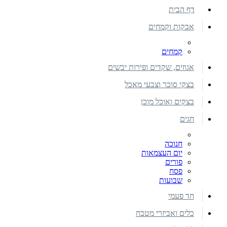
דף הבית
אבקות וקמחים
קמחים
אגוזים, שקדים ופירות יבשים
בצקי סוכר וצבעי מאכל
בצקים ואוכל מוכן
חגים
חנוכה
יום העצמאות
פורים
פסח
שבועות
חד פעמי
כלים ואביזרי מטבח