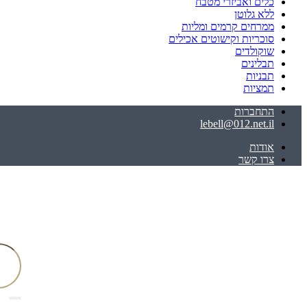
כלים ואביזרי מטבח
ללא גלוטן
ממרחים קרמים ומליות
סוכריות וקישוטים אכילים
שוקולדים
תבלינים
תבניות
תמציות
התחברות
lebell@012.net.il
אודות
צרו קשר