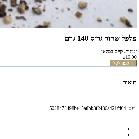
פלפל שחור גרוס 140 גרם
זמינות: קיים במלאי
₪10.00
הוספה לסל
תיאור
דגם:
5028478498be15a8bb3f2436a421fd64