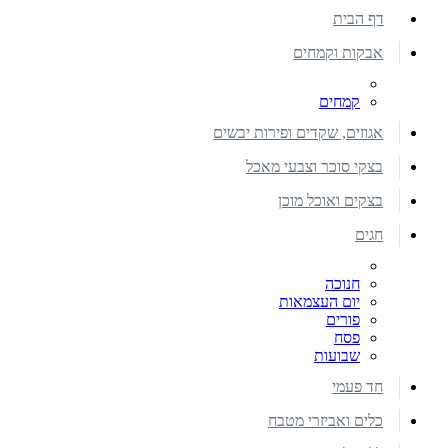
דף הבית
אבקות וקמחים
קמחים
אגוזים, שקדים ופירות יבשים
בצקי סוכר וצבעי מאכל
בצקים ואוכל מוכן
חגים
חנוכה
יום העצמאות
פורים
פסח
שבועות
חד פעמי
כלים ואביזרי מטבח