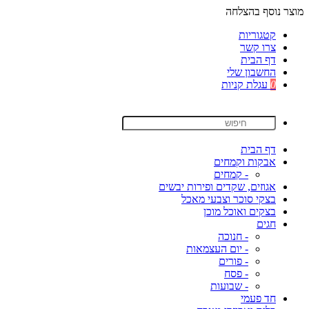
מוצר נוסף בהצלחה
קטגוריות
צרו קשר
דף הבית
החשבון שלי
0
עגלת קניות
דף הבית
אבקות וקמחים
- קמחים
אגוזים, שקדים ופירות יבשים
בצקי סוכר וצבעי מאכל
בצקים ואוכל מוכן
חגים
- חנוכה
- יום העצמאות
- פורים
- פסח
- שבועות
חד פעמי