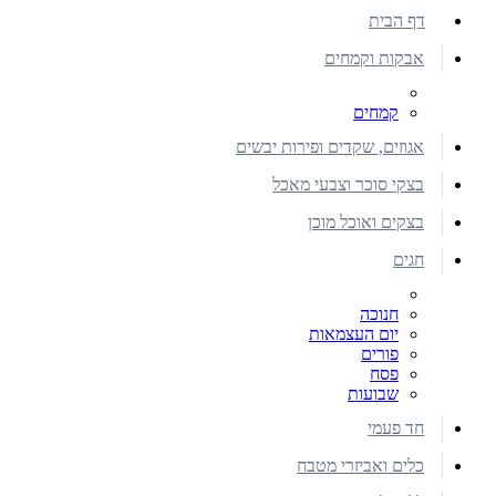
דף הבית
אבקות וקמחים
קמחים
אגוזים, שקדים ופירות יבשים
בצקי סוכר וצבעי מאכל
בצקים ואוכל מוכן
חגים
חנוכה
יום העצמאות
פורים
פסח
שבועות
חד פעמי
כלים ואביזרי מטבח