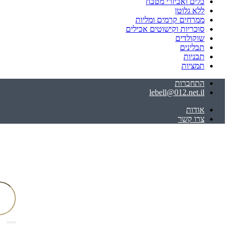
כלים ואביזרי מטבח
ללא גלוטן
ממרחים קרמים ומליות
סוכריות וקישוטים אכילים
שוקולדים
תבלינים
תבניות
תמציות
התחברות
lebell@012.net.il
אודות
צרו קשר