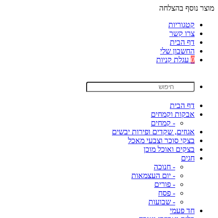
מוצר נוסף בהצלחה
קטגוריות
צרו קשר
דף הבית
החשבון שלי
0
עגלת קניות
דף הבית
אבקות וקמחים
- קמחים
אגוזים, שקדים ופירות יבשים
בצקי סוכר וצבעי מאכל
בצקים ואוכל מוכן
חגים
- חנוכה
- יום העצמאות
- פורים
- פסח
- שבועות
חד פעמי