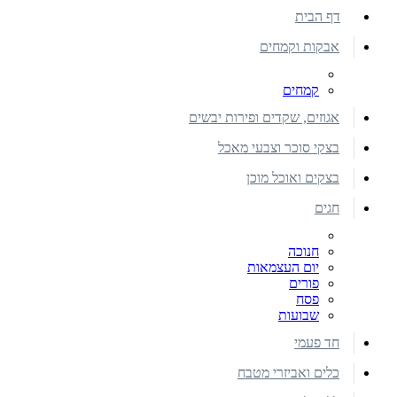
דף הבית
אבקות וקמחים
קמחים
אגוזים, שקדים ופירות יבשים
בצקי סוכר וצבעי מאכל
בצקים ואוכל מוכן
חגים
חנוכה
יום העצמאות
פורים
פסח
שבועות
חד פעמי
כלים ואביזרי מטבח