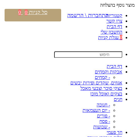
מוצר נוסף בהצלחה
סל קניות
0
0
התחברות \ הרשמה
קטגוריות
צרו קשר
דף הבית
החשבון שלי
0
עגלת קניות
דף הבית
אבקות וקמחים
- קמחים
אגוזים, שקדים ופירות יבשים
בצקי סוכר וצבעי מאכל
בצקים ואוכל מוכן
חגים
- חנוכה
- יום העצמאות
- פורים
- פסח
- שבועות
חד פעמי