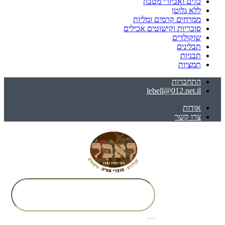
כלים ואביזרי מטבח
ללא גלוטן
ממרחים קרמים ומליות
סוכריות וקישוטים אכילים
שוקולדים
תבלינים
תבניות
תמציות
התחברות
lebell@012.net.il
אודות
צרו קשר