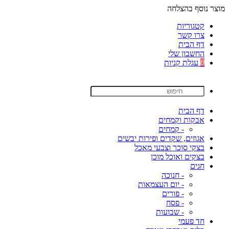
מוצר נוסף בהצלחה
קטגוריות
צרו קשר
דף הבית
החשבון שלי
0
עגלת קניות
דף הבית
אבקות וקמחים
- קמחים
אגוזים, שקדים ופירות יבשים
בצקי סוכר וצבעי מאכל
בצקים ואוכל מוכן
חגים
- חנוכה
- יום העצמאות
- פורים
- פסח
- שבועות
חד פעמי