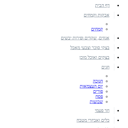
דף הבית
אבקות וקמחים
קמחים
אגוזים, שקדים ופירות יבשים
בצקי סוכר וצבעי מאכל
בצקים ואוכל מוכן
חגים
חנוכה
יום העצמאות
פורים
פסח
שבועות
חד פעמי
כלים ואביזרי מטבח