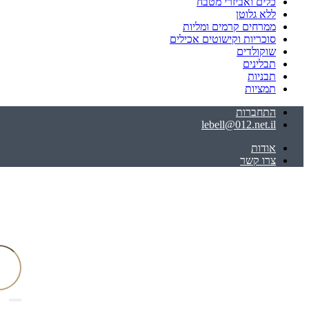
כלים ואביזרי מטבח
ללא גלוטן
ממרחים קרמים ומליות
סוכריות וקישוטים אכילים
שוקולדים
תבלינים
תבניות
תמציות
התחברות
lebell@012.net.il
אודות
צרו קשר