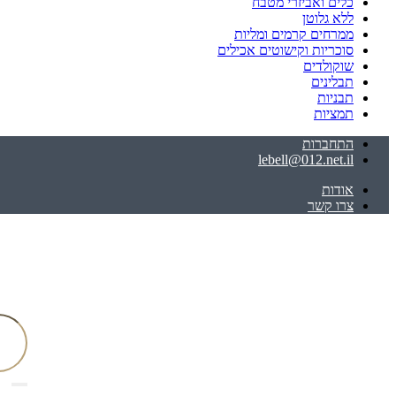
כלים ואביזרי מטבח
ללא גלוטן
ממרחים קרמים ומליות
סוכריות וקישוטים אכילים
שוקולדים
תבלינים
תבניות
תמציות
התחברות
lebell@012.net.il
אודות
צרו קשר