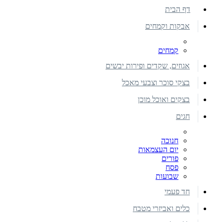
דף הבית
אבקות וקמחים
קמחים
אגוזים, שקדים ופירות יבשים
בצקי סוכר וצבעי מאכל
בצקים ואוכל מוכן
חגים
חנוכה
יום העצמאות
פורים
פסח
שבועות
חד פעמי
כלים ואביזרי מטבח