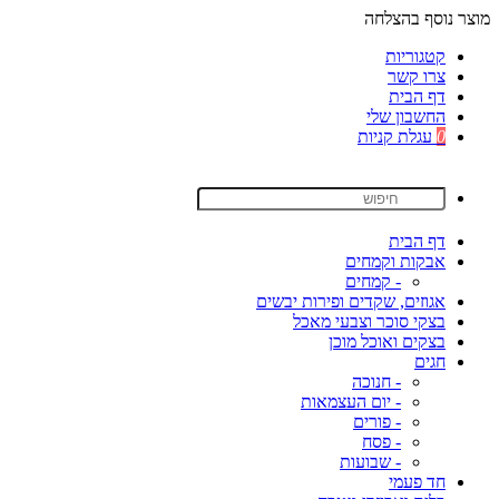
מוצר נוסף בהצלחה
קטגוריות
צרו קשר
דף הבית
החשבון שלי
0
עגלת קניות
דף הבית
אבקות וקמחים
- קמחים
אגוזים, שקדים ופירות יבשים
בצקי סוכר וצבעי מאכל
בצקים ואוכל מוכן
חגים
- חנוכה
- יום העצמאות
- פורים
- פסח
- שבועות
חד פעמי