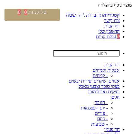
מוצר נוסף בהצלחה
סל קניות
0
0
התחברות \ הרשמה
קטגוריות
צרו קשר
דף הבית
החשבון שלי
0
עגלת קניות
דף הבית
אבקות וקמחים
- קמחים
אגוזים, שקדים ופירות יבשים
בצקי סוכר וצבעי מאכל
בצקים ואוכל מוכן
חגים
- חנוכה
- יום העצמאות
- פורים
- פסח
- שבועות
חד פעמי