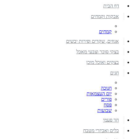
דף הבית
אבקות וקמחים
קמחים
אגוזים, שקדים ופירות יבשים
בצקי סוכר וצבעי מאכל
בצקים ואוכל מוכן
חגים
חנוכה
יום העצמאות
פורים
פסח
שבועות
חד פעמי
כלים ואביזרי מטבח