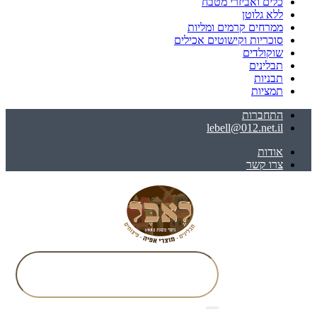
כלים ואביזרי מטבח
ללא גלוטן
ממרחים קרמים ומליות
סוכריות וקישוטים אכילים
שוקולדים
תבלינים
תבניות
תמציות
התחברות
lebell@012.net.il
אודות
צרו קשר