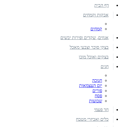
דף הבית
אבקות וקמחים
קמחים
אגוזים, שקדים ופירות יבשים
בצקי סוכר וצבעי מאכל
בצקים ואוכל מוכן
חגים
חנוכה
יום העצמאות
פורים
פסח
שבועות
חד פעמי
כלים ואביזרי מטבח