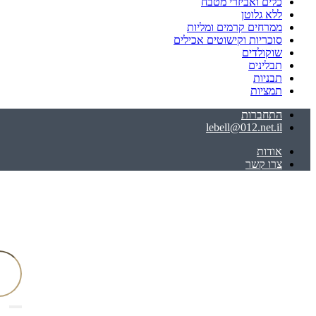
כלים ואביזרי מטבח
ללא גלוטן
ממרחים קרמים ומליות
סוכריות וקישוטים אכילים
שוקולדים
תבלינים
תבניות
תמציות
התחברות
lebell@012.net.il
אודות
צרו קשר