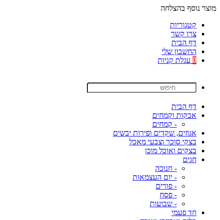
מוצר נוסף בהצלחה
קטגוריות
צרו קשר
דף הבית
החשבון שלי
0
עגלת קניות
דף הבית
אבקות וקמחים
- קמחים
אגוזים, שקדים ופירות יבשים
בצקי סוכר וצבעי מאכל
בצקים ואוכל מוכן
חגים
- חנוכה
- יום העצמאות
- פורים
- פסח
- שבועות
חד פעמי