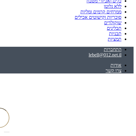
כלים ואביזרי מטבח
ללא גלוטן
ממרחים קרמים ומליות
סוכריות וקישוטים אכילים
שוקולדים
תבלינים
תבניות
תמציות
התחברות
lebell@012.net.il
אודות
צרו קשר