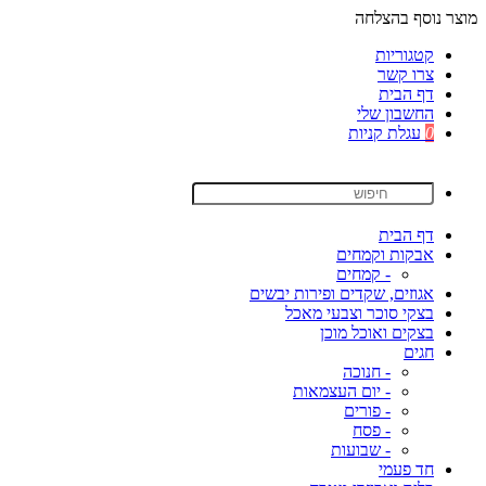
מוצר נוסף בהצלחה
קטגוריות
צרו קשר
דף הבית
החשבון שלי
0
עגלת קניות
דף הבית
אבקות וקמחים
- קמחים
אגוזים, שקדים ופירות יבשים
בצקי סוכר וצבעי מאכל
בצקים ואוכל מוכן
חגים
- חנוכה
- יום העצמאות
- פורים
- פסח
- שבועות
חד פעמי