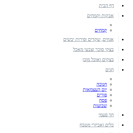
דף הבית
אבקות וקמחים
קמחים
אגוזים, שקדים ופירות יבשים
בצקי סוכר וצבעי מאכל
בצקים ואוכל מוכן
חגים
חנוכה
יום העצמאות
פורים
פסח
שבועות
חד פעמי
כלים ואביזרי מטבח