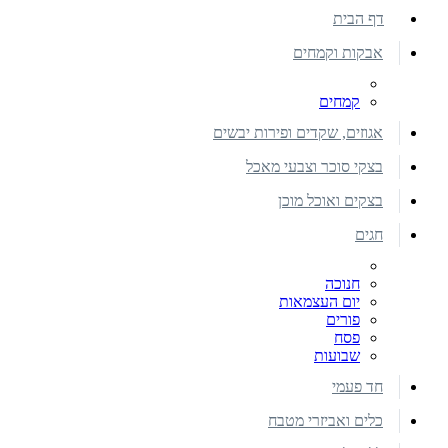
דף הבית
אבקות וקמחים
קמחים
אגוזים, שקדים ופירות יבשים
בצקי סוכר וצבעי מאכל
בצקים ואוכל מוכן
חגים
חנוכה
יום העצמאות
פורים
פסח
שבועות
חד פעמי
כלים ואביזרי מטבח