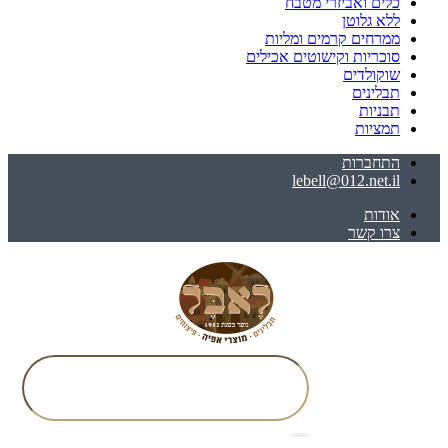
כלים ואביזרי מטבח
ללא גלוטן
ממרחים קרמים ומליות
סוכריות וקישוטים אכילים
שוקולדים
תבלינים
תבניות
תמציות
התחברות
lebell@012.net.il
אודות
צרו קשר