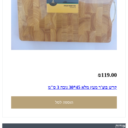
₪119.00
קרש בּוּצ'ר מעץ מלא 45*30 גובה 3 ס"מ
הוספה לסל
אודות