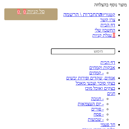
מוצר נוסף בהצלחה
סל קניות
0
0
התחברות \ הרשמה
קטגוריות
צרו קשר
דף הבית
החשבון שלי
0
עגלת קניות
דף הבית
אבקות וקמחים
- קמחים
אגוזים, שקדים ופירות יבשים
בצקי סוכר וצבעי מאכל
בצקים ואוכל מוכן
חגים
- חנוכה
- יום העצמאות
- פורים
- פסח
- שבועות
חד פעמי