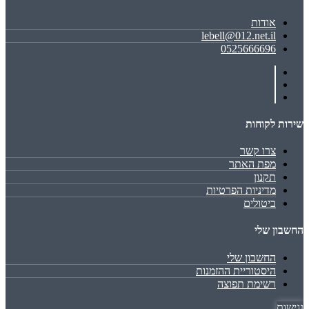
אודות
lebell@012.net.il
0525666696
שירות לקוחות
צרו קשר
מפת האתר
תקנון
מדיניות הפרטיות
ביטולים
החשבון שלי
החשבון שלי
היסטוריית ההזמנות
רשימת תפוצה
נגישות