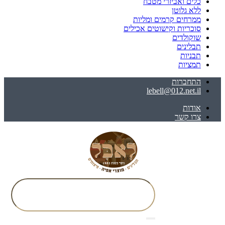
כלים ואביזרי מטבח
ללא גלוטן
ממרחים קרמים ומליות
סוכריות וקישוטים אכילים
שוקולדים
תבלינים
תבניות
תמציות
התחברות
lebell@012.net.il
אודות
צרו קשר