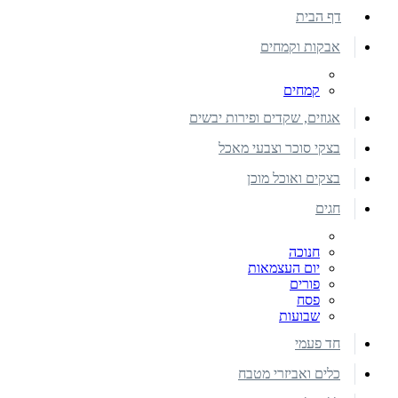
דף הבית
אבקות וקמחים
קמחים
אגוזים, שקדים ופירות יבשים
בצקי סוכר וצבעי מאכל
בצקים ואוכל מוכן
חגים
חנוכה
יום העצמאות
פורים
פסח
שבועות
חד פעמי
כלים ואביזרי מטבח