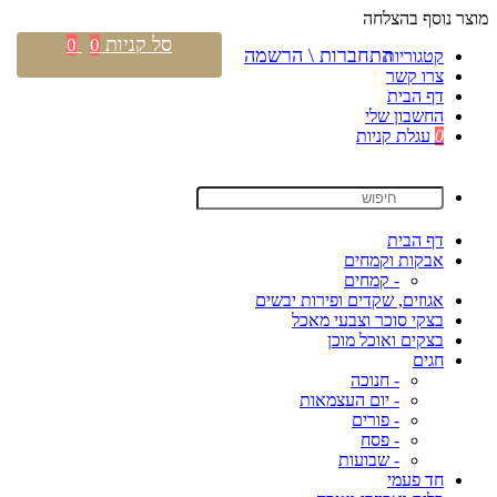
מוצר נוסף בהצלחה
סל קניות
0
0
התחברות \ הרשמה
קטגוריות
צרו קשר
דף הבית
החשבון שלי
0
עגלת קניות
דף הבית
אבקות וקמחים
- קמחים
אגוזים, שקדים ופירות יבשים
בצקי סוכר וצבעי מאכל
בצקים ואוכל מוכן
חגים
- חנוכה
- יום העצמאות
- פורים
- פסח
- שבועות
חד פעמי