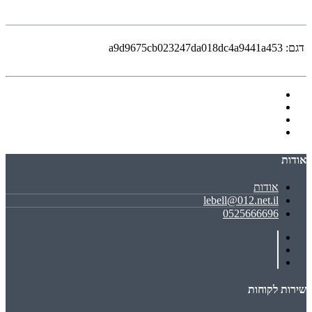
דגם:
a9d9675cb023247da018dc4a9441a453
אודות
אודות
lebell@012.net.il
0525666696
שירות לקוחות