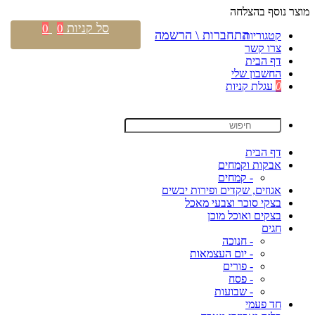
מוצר נוסף בהצלחה
סל קניות
0
0
התחברות \ הרשמה
קטגוריות
צרו קשר
דף הבית
החשבון שלי
0
עגלת קניות
דף הבית
אבקות וקמחים
- קמחים
אגוזים, שקדים ופירות יבשים
בצקי סוכר וצבעי מאכל
בצקים ואוכל מוכן
חגים
- חנוכה
- יום העצמאות
- פורים
- פסח
- שבועות
חד פעמי