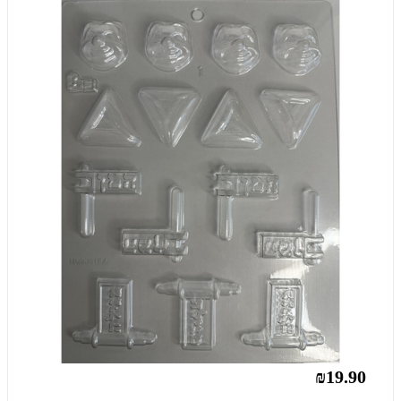
₪19.90