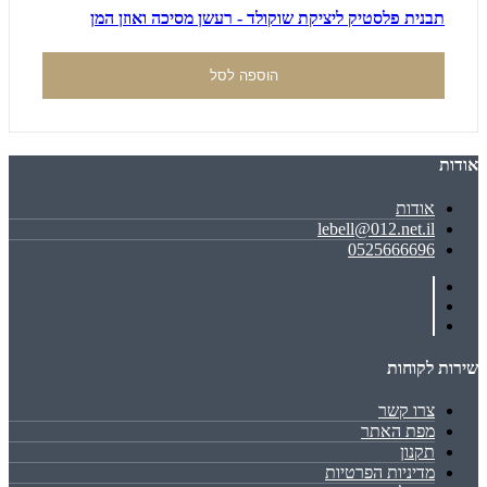
תבנית פלסטיק ליציקת שוקולד - רעשן מסיכה ואוזן המן
הוספה לסל
אודות
אודות
lebell@012.net.il
0525666696
שירות לקוחות
צרו קשר
מפת האתר
תקנון
מדיניות הפרטיות