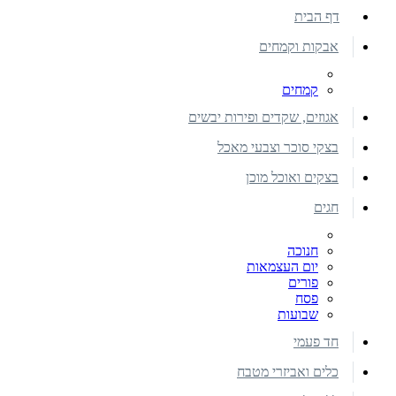
דף הבית
אבקות וקמחים
קמחים
אגוזים, שקדים ופירות יבשים
בצקי סוכר וצבעי מאכל
בצקים ואוכל מוכן
חגים
חנוכה
יום העצמאות
פורים
פסח
שבועות
חד פעמי
כלים ואביזרי מטבח