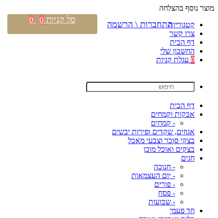
מוצר נוסף בהצלחה
סל קניות
0
0
התחברות \ הרשמה
קטגוריות
צרו קשר
דף הבית
החשבון שלי
0
עגלת קניות
דף הבית
אבקות וקמחים
- קמחים
אגוזים, שקדים ופירות יבשים
בצקי סוכר וצבעי מאכל
בצקים ואוכל מוכן
חגים
- חנוכה
- יום העצמאות
- פורים
- פסח
- שבועות
חד פעמי