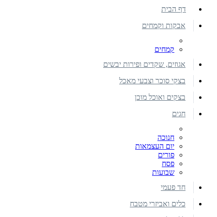
דף הבית
אבקות וקמחים
קמחים
אגוזים, שקדים ופירות יבשים
בצקי סוכר וצבעי מאכל
בצקים ואוכל מוכן
חגים
חנוכה
יום העצמאות
פורים
פסח
שבועות
חד פעמי
כלים ואביזרי מטבח