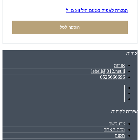
תמצית לאפיה בטעם וניל 50 מ"ל
הוספה לסל
אודות
אודות
lebell@012.net.il
0525666696
שירות לקוחות
צרו קשר
מפת האתר
תקנון