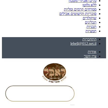
כלים ואביזרי מטבח
ללא גלוטן
ממרחים קרמים ומליות
סוכריות וקישוטים אכילים
שוקולדים
תבלינים
תבניות
תמציות
התחברות
lebell@012.net.il
אודות
צרו קשר