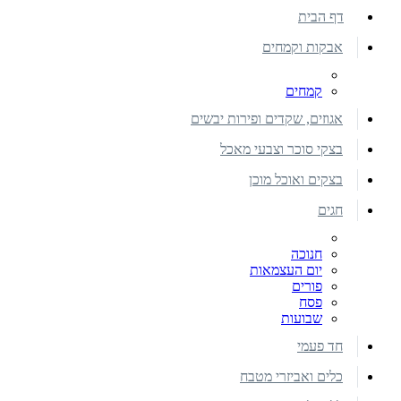
דף הבית
אבקות וקמחים
קמחים
אגוזים, שקדים ופירות יבשים
בצקי סוכר וצבעי מאכל
בצקים ואוכל מוכן
חגים
חנוכה
יום העצמאות
פורים
פסח
שבועות
חד פעמי
כלים ואביזרי מטבח