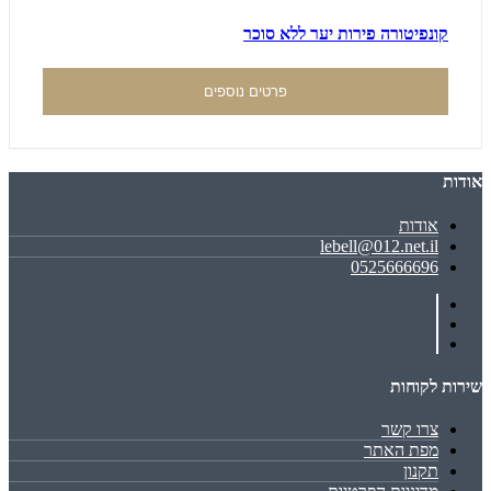
קונפיטורה פירות יער ללא סוכר
פרטים נוספים
אודות
אודות
lebell@012.net.il
0525666696
שירות לקוחות
צרו קשר
מפת האתר
תקנון