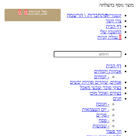
מוצר נוסף בהצלחה
סל קניות
0
0
התחברות \ הרשמה
קטגוריות
צרו קשר
דף הבית
החשבון שלי
0
עגלת קניות
דף הבית
אבקות וקמחים
- קמחים
אגוזים, שקדים ופירות יבשים
בצקי סוכר וצבעי מאכל
בצקים ואוכל מוכן
חגים
- חנוכה
- יום העצמאות
- פורים
- פסח
- שבועות
חד פעמי