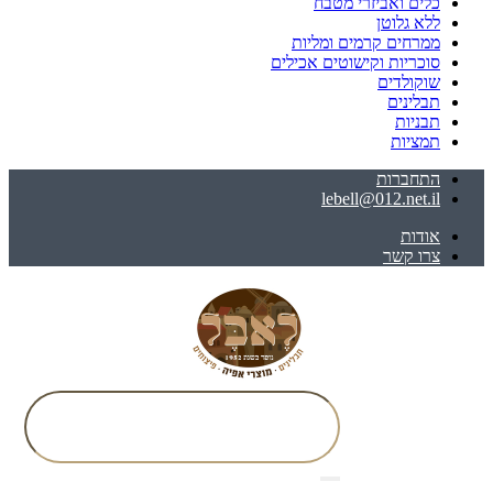
כלים ואביזרי מטבח
ללא גלוטן
ממרחים קרמים ומליות
סוכריות וקישוטים אכילים
שוקולדים
תבלינים
תבניות
תמציות
התחברות
lebell@012.net.il
אודות
צרו קשר